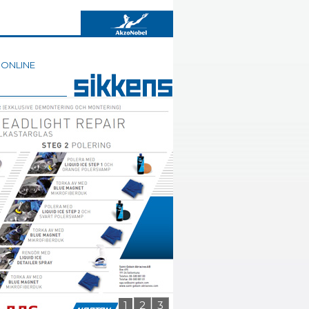
 ONLINE
1
2
3