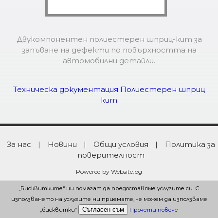
MIXIT ONLINE
Двукомпонентен полиестерен шприц-кит за
запъване на дефекти по повърхността на
автомобилни детайли.
Техническа документация Полиестерен шприц
кит
За нас
|
Новини
|
Общи условия
|
Политика за
поверителност
Powered by Website.bg
„Бисквитките“ ни помагат да предоставяме услугите си. С
„Бисквитките“ ни помагат да предоставяме услугите си. С
използването на услугите ни приемате, че можем да използваме
използването на услугите ни приемате, че можем да използваме
„бисквитки“
„бисквитки“
Прочети повече
Прочети повече